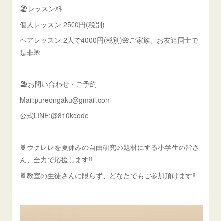
🏖️レッスン料
個人レッスン 2500円(税別)
ペアレッスン 2人で4000円(税別)🌺ご家族、お友達同士で
是非🌺
🏖️お問い合わせ・ご予約
Mail:pureongaku@gmail.com
公式LINE:@810koode
🍍ウクレレを夏休みの自由研究の題材にする小学生の皆さ
ん、全力で応援します‼️
🍍教室の生徒さんに限らず、どなたでもご参加頂けます‼️