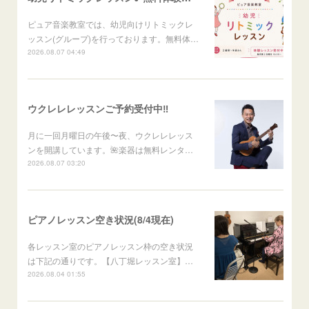
ピュア音楽教室では、幼児向けリトミックレ
ッスン(グループ)を行っております。無料体…
2026.08.07 04:49
ウクレレレッスンご予約受付中‼️
月に一回月曜日の午後〜夜、ウクレレレッス
ンを開講しています。🌺楽器は無料レンタ…
2026.08.07 03:20
ピアノレッスン空き状況(8/4現在)
各レッスン室のピアノレッスン枠の空き状況
は下記の通りです。【八丁堀レッスン室】…
2026.08.04 01:55