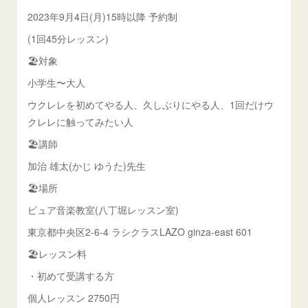
2023年9月4日(月)15時以降 予約制
(1回45分レッスン)
🏖️対象
小学生〜大人
ウクレレを初めてやる人、久しぶりにやる人、1回だけウ
クレレに触ってみたい人
🏖️講師
加治 雄太(かじ ゆうた)先生
🏖️場所
ピュア音楽教室(八丁堀レッスン室)
東京都中央区2-6-4 ラシクラスLAZO ginza-east 601
🏖️レッスン料
・初めて受講する方
個人レッスン 2750円