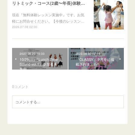
リトミック・コース(2歳〜年長)体験レッスン募集中
現在『無料体験レッスン実施中』です。お気
軽にお問合せください。【今後のレッスン…
2026.07.08 02:00
2023.09.20 10:33
2023.08.02 02:19
10/29(日)『Lunch Time
『CLASSY.』9月号に掲
Sound vol.1』参加者募
載されました!!
集中
0
コメント