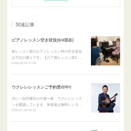
関連記事
ピアノレッスン空き状況(8/4現在)
各レッスン室のピアノレッスン枠の空き状況
は下記の通りです。【八丁堀レッスン室】…
2026.08.04 01:55
ウクレレレッスンご予約受付中‼️
月に一回月曜日の午後〜夜、ウクレレレッス
ンを開講しています。🌺楽器は無料レンタ…
2026.07.29 03:30